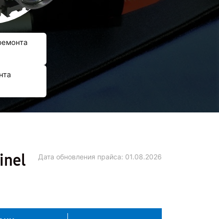
ремонта
нта
inel
Дата обновления прайса:
01.08.2026