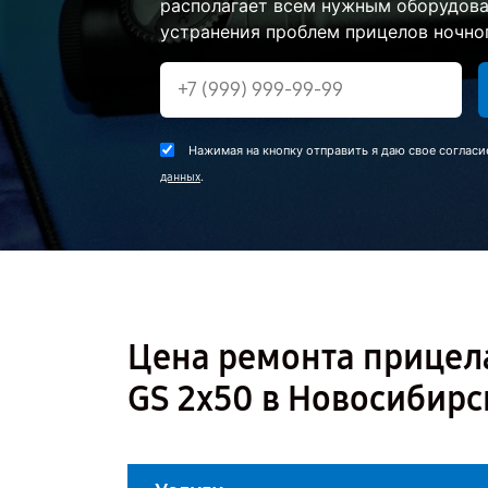
располагает всем нужным оборудова
устранения проблем прицелов ночног
Нажимая на кнопку отправить я даю свое согласи
.
данных
Цена ремонта прицела
GS 2x50 в Новосибирс