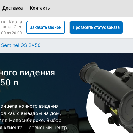
Доставка
Контакты
 пл. Карла
аркса, 7
▼
Проверить статус заказа
Заказать звонок
:00 до 20:00
Sentinel GS 2x50
ного видения
x50 в
рицела ночного видения
тся как с выездом на дом,
sar в Новосибирске. Выбор
я клиента. Сервисный центр