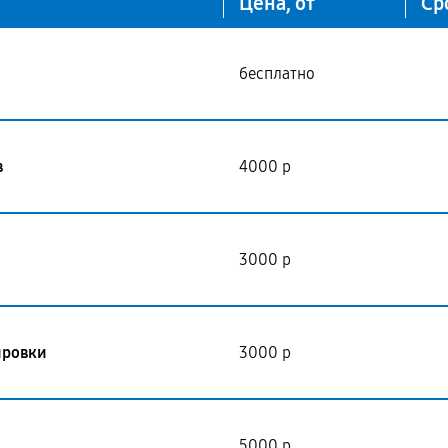
Цена, от
Ср
бесплатно
в
4000 р
3000 р
ировки
3000 р
5000 р