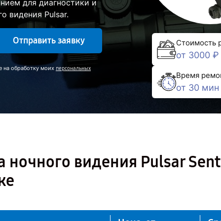
нием для диагностики и
о видения Pulsar.
Отправить заявку
Стоимость 
от 3000 ₽
е на обработку моих
персональных
Время ремо
от 30 мин
 ночного видения Pulsar Sent
ке