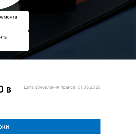
ремонта
нта
0 в
Дата обновления прайса:
01.08.2026
оки