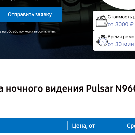
Отправить заявку
Стоимость 
от 3000 ₽
е на обработку моих
персональных
Время ремо
от 30 мин
 ночного видения Pulsar N96
Цена, от
Ср