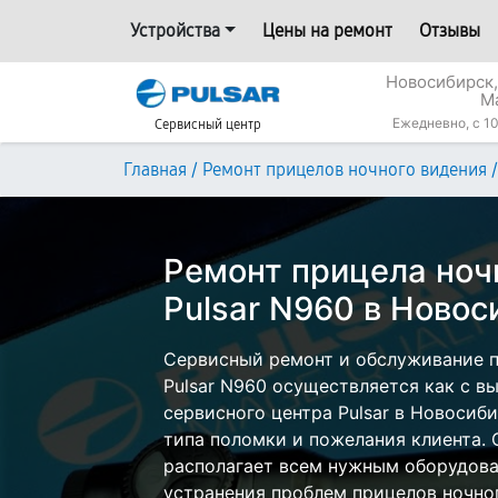
Устройства
Цены на ремонт
Отзывы
Новосибирск,
М
Ежедневно, с 10
Сервисный центр
/
/
Главная
Ремонт прицелов ночного видения
Ремонт прицела ноч
Pulsar N960 в Новос
Сервисный ремонт и обслуживание п
Pulsar N960 осуществляется как с вы
сервисного центра Pulsar в Новосиби
типа поломки и пожелания клиента.
располагает всем нужным оборудова
устранения проблем прицелов ночног