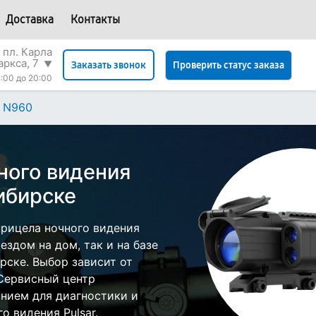
Доставка
Контакты
 пл. Карла
аркса, 7
▼
Проверить статус заказа
Заказать звонок
:00 до 20:00
N960
ного видения
ибирске
рицела ночного видения
ездом на дом, так и на базе
рске. Выбор зависит от
 Сервисный центр
нием для диагностики и
о видения Pulsar.